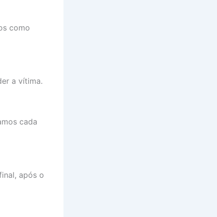
mos como
r a vítima.
tamos cada
inal, após o