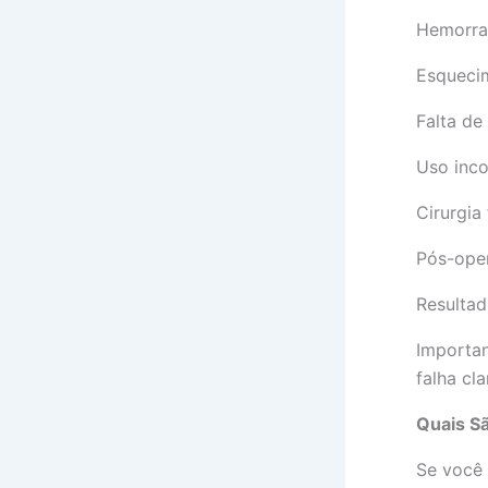
Hemorrag
Esquecim
Falta de
Uso inco
Cirurgia
Pós-oper
Resultad
Importan
falha cl
Quais S
Se você 