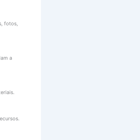
, fotos,
dam a
riais.
ecursos.