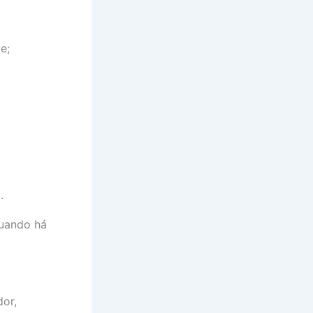
e;
.
quando há
dor,