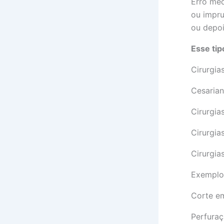
Erro méd
ou impru
ou depo
Esse tip
Cirurgia
Cesarian
Cirurgia
Cirurgia
Cirurgias
Exemplos
Corte em
Perfuraç