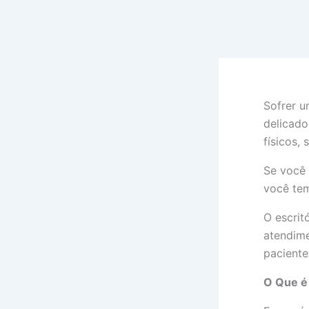
Ir
para
o
conteúdo
Sofrer u
delicado
físicos,
Se você 
você tem
O escrit
atendime
paciente
O Que é