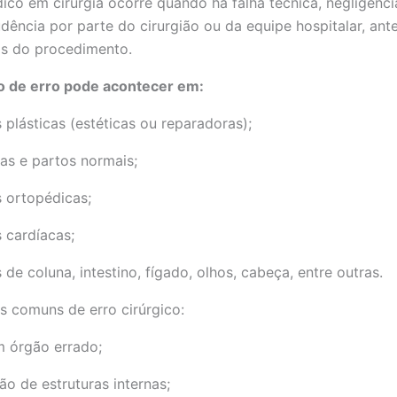
ico em cirurgia ocorre quando há falha técnica, negligência
dência por parte do cirurgião ou da equipe hospitalar, ant
is do procedimento.
o de erro pode acontecer em:
s plásticas (estéticas ou reparadoras);
as e partos normais;
s ortopédicas;
s cardíacas;
 de coluna, intestino, fígado, olhos, cabeça, entre outras.
 comuns de erro cirúrgico:
 órgão errado;
ão de estruturas internas;