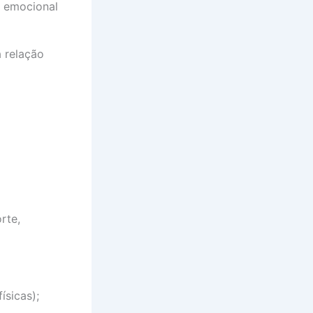
o emocional
a relação
rte,
ísicas);