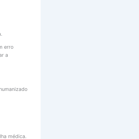
.
m erro
ar a
 humanizado
lha médica.