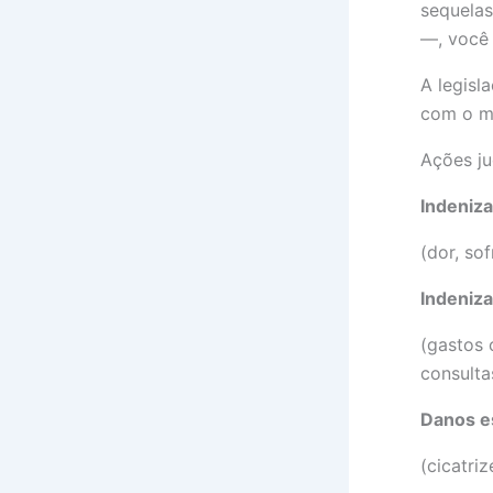
sequelas
—, você 
A legisl
com o mé
Ações ju
Indeniz
(dor, so
Indeniza
(gastos 
consulta
Danos e
(cicatriz