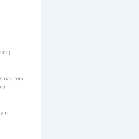
lho).
as não tem
ma:
oram