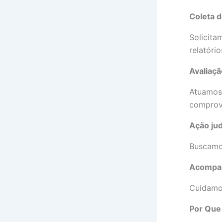
Coleta 
Solicita
relatóri
Avaliaçã
Atuamos 
comprova
Ação jud
Buscamos
Acompan
Cuidamos
Por Que