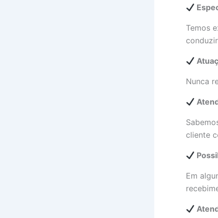
Espec
Temos e
conduzir
Atuaç
Nunca re
Atend
Sabemos 
cliente 
Possi
Em algun
recebime
Atend