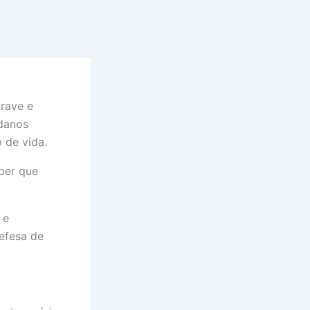
rave e
 danos
 de vida.
ber que
 e
efesa de