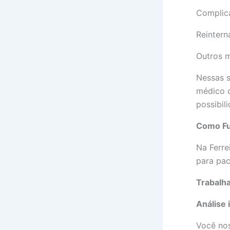
Complic
Reintern
Outros 
Nessas s
médico c
possibil
Como Fu
Na Ferr
para pac
Trabalh
Análise 
Você nos